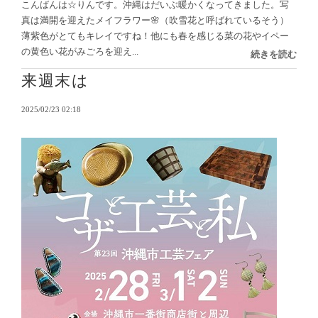
こんばんは☆りんです。沖縄はだいぶ暖かくなってきました。写
真は満開を迎えたメイフラワー🌸（吹雪花と呼ばれているそう）
薄紫色がとてもキレイですね！他にも春を感じる菜の花やイペー
の黄色い花がみごろを迎え...
続きを読む
来週末は
2025/02/23 02:18