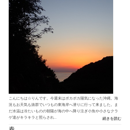
こんにちは☆りんです。今週末はポカポカ陽気になった沖縄。海
況もお天気も抜群でいつもの東海岸へ潜りに行って来ました。ま
だ水温は冷たいものの朝陽が海の中へ降り注ぎ小魚や小さなクラ
ゲ達がキラキラと照らされ...
続きを読む
春