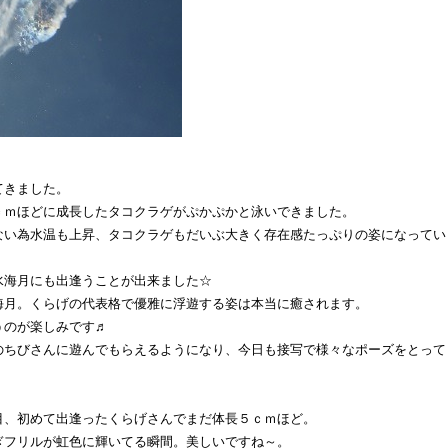
てきました。
ｃｍほどに成長したタコクラゲがぷかぷかと泳いできました。
ない為水温も上昇、タコクラゲもだいぶ大きく存在感たっぷりの姿になってい
水海月にも出逢うことが出来ました☆
海月。くらげの代表格で優雅に浮遊する姿は本当に癒されます。
うのが楽しみです♬
のちびさんに遊んでもらえるようになり、今日も接写で様々なポーズをとって
目、初めて出逢ったくらげさんでまだ体長５ｃｍほど。
ぎフリルが虹色に輝いてる瞬間。美しいですね～。