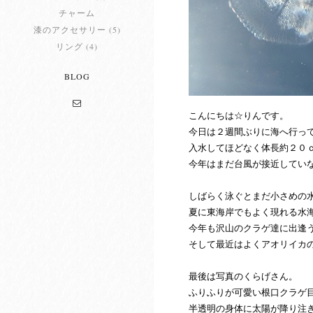
チャーム
漆のアクセサリー (5)
リング (4)
BLOG
こんにちは☆りんです。
今日は２週間ぶりに海へ行っ
入水してほどなく体長約２０
今年はまだ台風が接近してい
しばらく泳ぐとまだ小さめの
夏に東海岸でもよく現れる水
今年も沢山のクラゲ達に出逢
そして最近はよくアオリイカ
最後は写真のくらげさん。
ふりふりが可愛い根口クラゲ
半透明の身体に太陽が降り注