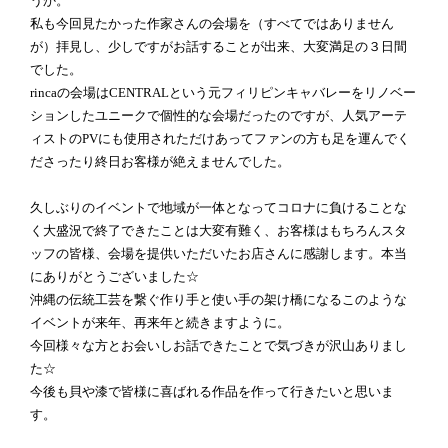
うか。
私も今回見たかった作家さんの会場を（すべてではありません
が）拝見し、少しですがお話することが出来、大変満足の３日間
でした。
rincaの会場はCENTRALという元フィリピンキャバレーをリノベー
ションしたユニークで個性的な会場だったのですが、人気アーテ
ィストのPVにも使用されただけあってファンの方も足を運んでく
ださったり終日お客様が絶えませんでした。
久しぶりのイベントで地域が一体となってコロナに負けることな
く大盛況で終了できたことは大変有難く、お客様はもちろんスタ
ッフの皆様、会場を提供いただいたお店さんに感謝します。本当
にありがとうございました☆
沖縄の伝統工芸を繋ぐ作り手と使い手の架け橋になるこのような
イベントが来年、再来年と続きますように。
今回様々な方とお会いしお話できたことで気づきが沢山ありまし
た☆
今後も貝や漆で皆様に喜ばれる作品を作って行きたいと思いま
す。