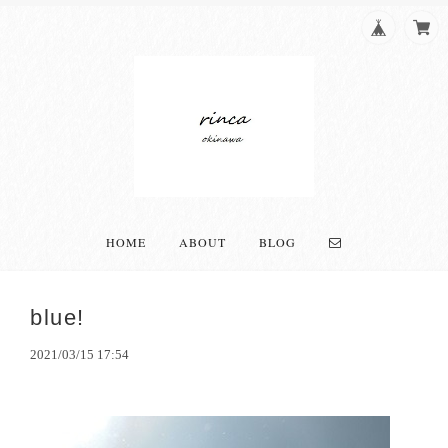
HOME
ABOUT
BLOG
blue!
2021/03/15 17:54