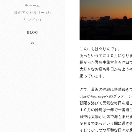
チャーム
漆のアクセサリー (5)
リング (4)
BLOG
こんにちは☆りんです。
あっという間に１０月になり
長かった緊急事態宣言も昨日
大好きなお店も昨日からよう
思っています。
さて、最近の沖縄は快晴続き
blueからorangeへのグラ
朝陽を浴びて元気な毎日を過
１０月の沖縄は一年で一番過
日中は太陽が元気で海もまだ
９月まであっという間に過ぎ去
そして少しづつ平和な日々が