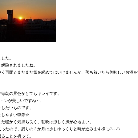
ました。
で解除されましたね。
やく再開☆まだまだ気を緩めてはいけませんが、落ち着いたら美味しいお酒を
で毎朝の景色がとてもキレイです。
デーションが美しいですね～。
ごしたいものです。
ごしやすい季節☆
まだ暖かく気持ち良く、朝晩は涼しく風が心地よい。
ったので、残りの３か月は少しゆっくりと時が進みます様に(^－^)
戻ることを祈って。