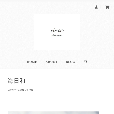
HOME
ABOUT
BLOG
海日和
2022/07/09 22:20