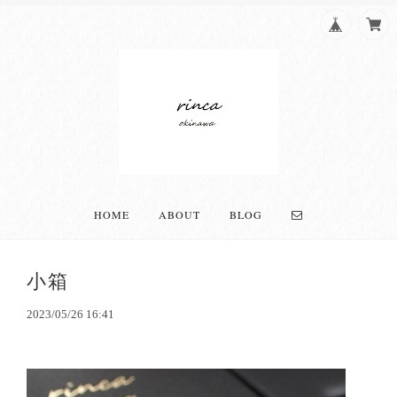
HOME
ABOUT
BLOG
小箱
2023/05/26 16:41