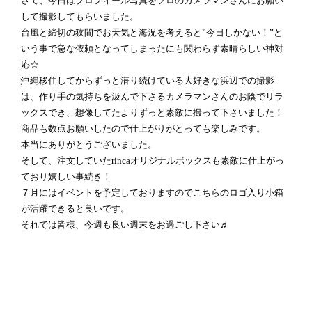
さて、今日はプロフィール写真をプロのカメラマンさんにお願い
して撮影してもらいました。
台風と締切の狭間でお天気と海況を考えると”今日しかない！”と
いう事で急な依頼となってしまったにも関わらず素晴らしい神対
応☆
沖縄移住してからずっと潜り続けている大好きな浜辺での撮影
は、作り手の気持ちを汲んで下さるカメラマンさんのお陰でリラ
ックスでき、想像してたよりずっと素敵に撮って下さいました！
商品も数点お願いしたので仕上がりがとっても楽しみです。
本当にありがとうございました。
そして、注文していたrincaオリジナルボックスも素敵に仕上がっ
ており嬉しい事続き！
７月にはイベントを予定しておりますのでこちらのロゴ入り小箱
が活躍できると良いです。
それでは皆様、今週も良い週末をお過ごし下さい♬